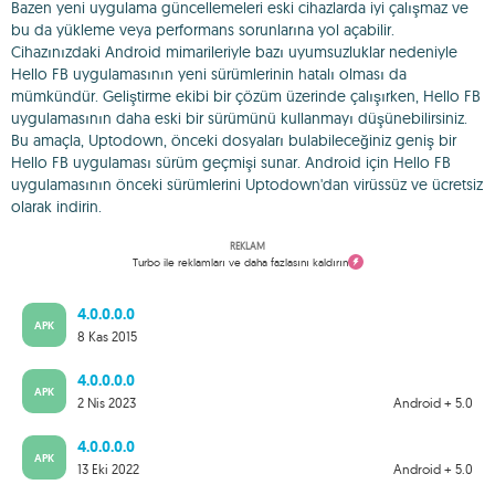
Bazen yeni uygulama güncellemeleri eski cihazlarda iyi çalışmaz ve
bu da yükleme veya performans sorunlarına yol açabilir.
Cihazınızdaki Android mimarileriyle bazı uyumsuzluklar nedeniyle
Hello FB uygulamasının yeni sürümlerinin hatalı olması da
mümkündür. Geliştirme ekibi bir çözüm üzerinde çalışırken, Hello FB
uygulamasının daha eski bir sürümünü kullanmayı düşünebilirsiniz.
Bu amaçla, Uptodown, önceki dosyaları bulabileceğiniz geniş bir
Hello FB uygulaması sürüm geçmişi sunar. Android için Hello FB
uygulamasının önceki sürümlerini Uptodown'dan virüssüz ve ücretsiz
olarak indirin.
REKLAM
Turbo ile reklamları ve daha fazlasını kaldırın
4.0.0.0.0
APK
8 Kas 2015
4.0.0.0.0
APK
2 Nis 2023
Android + 5.0
4.0.0.0.0
APK
13 Eki 2022
Android + 5.0