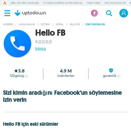
ARES: THE IRON VANGUARD
MY HERO ACADEMIA UNITED SURVIVAL
TICKET HERO
VPN UYGULAMALARI
ANDROID
/
UYGULAMALAR
/
İLETIŞIM
/
SOSYAL
/
HELLO FB
/
ESKI SÜRÜMLER
Hello FB
4.0.0.0.0
Meta
3.8
4.9 M
120
görüş
indirilenler
güvenlik
Sizi kimin aradığını Facebook'un söylemesine
izin verin
Hello FB için eski sürümler